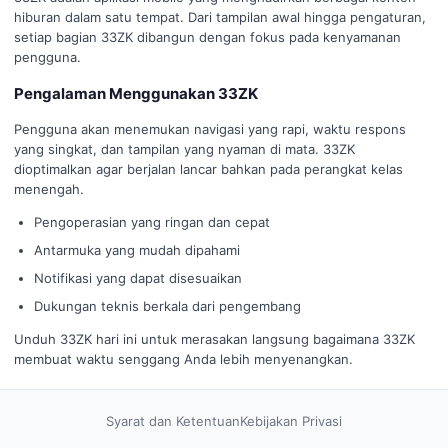
hiburan dalam satu tempat. Dari tampilan awal hingga pengaturan,
setiap bagian 33ZK dibangun dengan fokus pada kenyamanan
pengguna.
Pengalaman Menggunakan 33ZK
Pengguna akan menemukan navigasi yang rapi, waktu respons
yang singkat, dan tampilan yang nyaman di mata. 33ZK
dioptimalkan agar berjalan lancar bahkan pada perangkat kelas
menengah.
Pengoperasian yang ringan dan cepat
Antarmuka yang mudah dipahami
Notifikasi yang dapat disesuaikan
Dukungan teknis berkala dari pengembang
Unduh 33ZK hari ini untuk merasakan langsung bagaimana 33ZK
membuat waktu senggang Anda lebih menyenangkan.
Syarat dan Ketentuan
Kebijakan Privasi