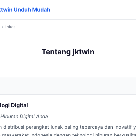
 jktwin Unduh Mudah
h
›
Lokasi
Tentang jktwin
ogi Digital
 Hiburan Digital Anda
 distribusi perangkat lunak paling tepercaya dan inovatif 
asyarakat Indonesia dengan teknologi hiburan berkualitas