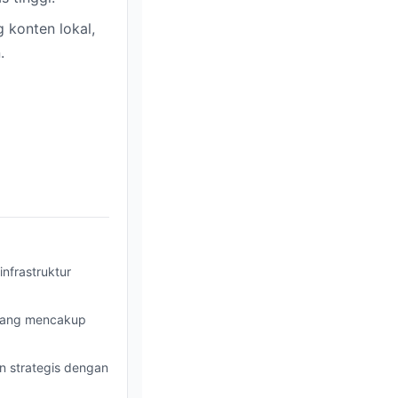
 konten lokal,
.
nfrastruktur
i yang mencakup
n strategis dengan