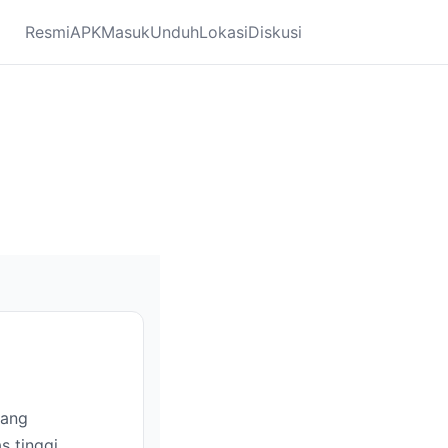
Resmi
APK
Masuk
Unduh
Lokasi
Diskusi
yang
 tinggi.