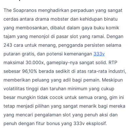
The Soapranos menghadirkan perpaduan yang sangat
cerdas antara drama mobster dan kehidupan binatu
yang membosankan, dibalut dalam gaya buku komik
tajam yang menonjol di pasar slot yang ramai. Dengan
243 cara untuk menang, pengganda persisten selama
putaran gratis, dan potensi kemenangan
333v
maksimal 30.000x, gameplay-nya sangat solid. RTP
sebesar 96,10% berada sedikit di atas rata-rata industri,
memberikan peluang yang adil bagi pemain. Meskipun
volatilitas tinggi dan taruhan minimum yang cukup
besar mungkin tidak cocok untuk semua orang, gim ini
tetap menjadi pilihan yang sangat menarik bagi mereka
yang mencari pengalaman slot yang penuh aksi dan
penuh dengan fitur bonus yang 333v eksplosif.