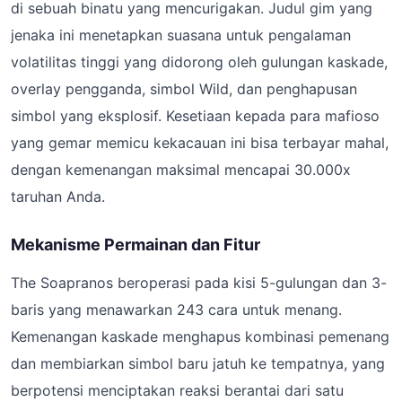
di sebuah binatu yang mencurigakan. Judul gim yang
jenaka ini menetapkan suasana untuk pengalaman
volatilitas tinggi yang didorong oleh gulungan kaskade,
overlay pengganda, simbol Wild, dan penghapusan
simbol yang eksplosif. Kesetiaan kepada para mafioso
yang gemar memicu kekacauan ini bisa terbayar mahal,
dengan kemenangan maksimal mencapai 30.000x
taruhan Anda.
Mekanisme Permainan dan Fitur
The Soapranos beroperasi pada kisi 5-gulungan dan 3-
baris yang menawarkan 243 cara untuk menang.
Kemenangan kaskade menghapus kombinasi pemenang
dan membiarkan simbol baru jatuh ke tempatnya, yang
berpotensi menciptakan reaksi berantai dari satu