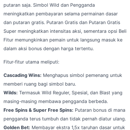
putaran saja. Simbol Wild dan Pengganda
meningkatkan pembayaran selama permainan dasar
dan putaran gratis. Putaran Gratis dan Putaran Gratis
Super meningkatkan intensitas aksi, sementara opsi Beli
Fitur memungkinkan pemain untuk langsung masuk ke
dalam aksi bonus dengan harga tertentu.
Fitur-fitur utama meliputi:
Cascading Wins:
Menghapus simbol pemenang untuk
memberi ruang bagi simbol baru.
Wilds:
Termasuk Wild Reguler, Spesial, dan Blast yang
masing-masing membawa pengganda berbeda.
Free Spins & Super Free Spins:
Putaran bonus di mana
pengganda terus tumbuh dan tidak pernah diatur ulang.
Golden Bet:
Membayar ekstra 1,5x taruhan dasar untuk