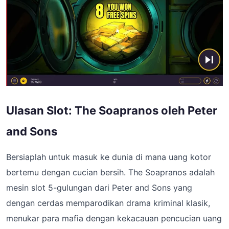
Ulasan Slot: The Soapranos oleh Peter
and Sons
Bersiaplah untuk masuk ke dunia di mana uang kotor
bertemu dengan cucian bersih. The Soapranos adalah
mesin slot 5-gulungan dari Peter and Sons yang
dengan cerdas memparodikan drama kriminal klasik,
menukar para mafia dengan kekacauan pencucian uang