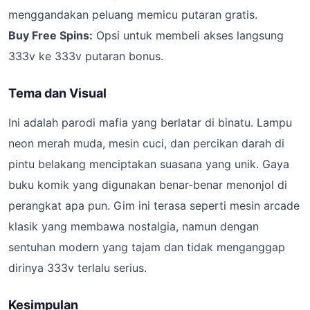
menggandakan peluang memicu putaran gratis.
Buy Free Spins:
Opsi untuk membeli akses langsung
333v ke 333v putaran bonus.
Tema dan Visual
Ini adalah parodi mafia yang berlatar di binatu. Lampu
neon merah muda, mesin cuci, dan percikan darah di
pintu belakang menciptakan suasana yang unik. Gaya
buku komik yang digunakan benar-benar menonjol di
perangkat apa pun. Gim ini terasa seperti mesin arcade
klasik yang membawa nostalgia, namun dengan
sentuhan modern yang tajam dan tidak menganggap
dirinya 333v terlalu serius.
Kesimpulan